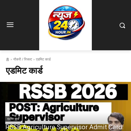
홈
नौकरी / रिजल्ट
एडमिट कार्ड
एडमिट कार्ड
एडमिट कार्ड
RSSB Agriculture Supervisor Admit Card: