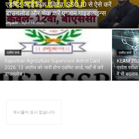
एडमिट कार्ड लिंक एक्टिव, SSO ID से ऐसे करें
डाउनलोड और चेक करें एग्जाम गाइडलाइन्स
shyam
-
April 14, 2026
एडमिट कार्ड
एडमिट कार्ड
Rajasthan Agriculture Supervisor Admit Card
KEAM 2026 
2026: 13 अप्रैल को जारी होगा एडमिट कार्ड, यहाँ से करें
प्रवेश परीक्
डाउनलोड।
में भी बदलाव
게시물이 표시 없습니다